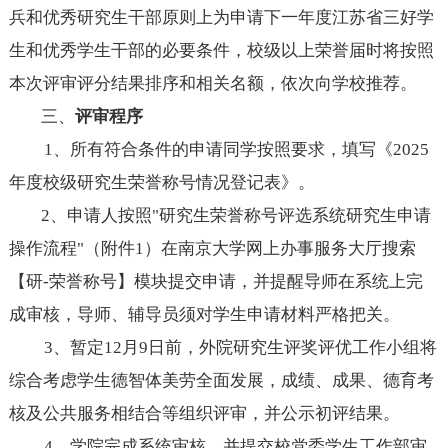
兵和优秀研究生干部原则上为申请下一年度江苏省三好学
生和优秀学生干部的必要条件
，
校级以上荣誉届时将
按照
本次评审评分结果排序和相关名额，依次向学校推荐。
三、
评审程序
1
、所有符合条件的申请同学按照要求，填写《
202
5
年度校级研究生荣誉称号情况登记表》。
2、申请人按照"研究生荣誉称号评选系统研究生申请
操作流程"（附件
1
）在南京大学网上办事服务大厅搜索
【研
-荣誉称号】模块提交申请
，
并提醒
导师在系统上
完
成
审核
，
导师、辅导员须对学生申请材料严格把关。
3
、
暂定
12月
9
日前，外院研究生评奖评优工作小组将
综合考虑学生德智体美劳全面发展，成绩、成果、德育考
核及公共服务相结合
等
组织评审，并
公示初评结果。
4、学院完成系统审核，并提交校
党委学生工作部
审