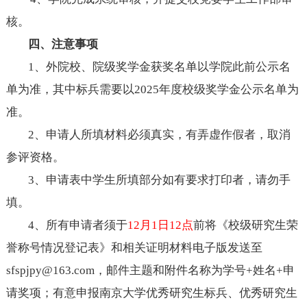
核。
四、注意事项
1
、外院校、院级奖学金获奖名单以学院此前公示名
单为准，其中标兵需要以
202
5
年度校级奖学金公示名单为
准。
2
、申请人所填材料必须真实，有弄虚作假者，取消
参评资格。
3
、申请表中学生所填部分如有要求打印者，请勿手
填。
4、所有申请者须于
1
2
月
1
日
12
点
前将《校级研究生荣
誉称号情况登记表》和相关证明材料电子版发送至
sfspjpy@163.com，邮件主题和附件名称为学号+姓名+申
请奖项
；
有意申报南京大学优秀研究生标兵、优秀研究生