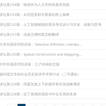
讲坛第234期：细读作为人文学科的基本技能
讲坛第233期：从陀思妥耶夫斯基到村上春树
讲坛第232期：人工智能赋能的英语考试设计与开发：创新与思考
讲坛第231期：浅谈汉俄时政文献翻译
学外国语学院讲座：Selective Affinities: Literatu...
坛第230期：Spatial Construction and Mapping...
大学外国语学院讲座：江户俳画的文脉
届外国文学的社会历史批评学术研讨会（二号通知）
讲坛第229期：同盟失效之下的俄罗斯对美战略博弈
讲坛第228期：拉丁美洲的现状与中拉关系的未来