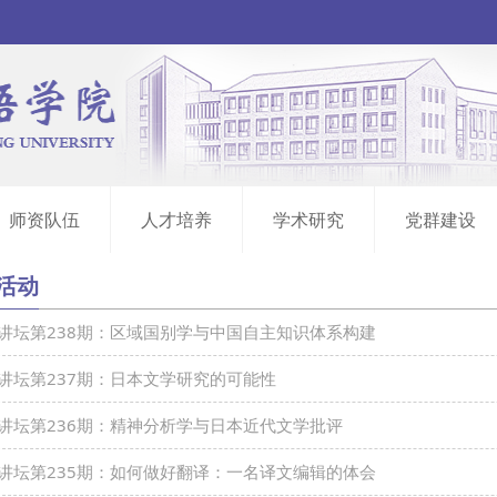
师资队伍
人才培养
学术研究
党群建设
活动
西班牙语系
朝鲜语系
英语系
法语系
德语系
俄语系
日语系
本科生教学
研究生教学
教务公告栏
资料下载
科研平台
学术成果
图书资源
党建工作
师德师风
团学动态
教工之家
讲坛第238期：区域国别学与中国自主知识体系构建
讲坛第237期：日本文学研究的可能性
讲坛第236期：精神分析学与日本近代文学批评
讲坛第235期：如何做好翻译：一名译文编辑的体会